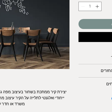
החזרים
ובי 2 מ"מ
 והחלפות
ים
ר
 להגנה מרבית
יצירת קיר ממתכת בשחור בעיצוב מפה גי,
ך
14 ימים ממועד
We only shi
ייחודי ואלגנטי לתלייה על הקיר. עיצוב,
Israel:
משרד או חדר .
נא צרו קשר ואשמח
Delive
Free sh