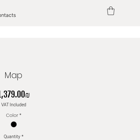
ontacts
Map
Price
‏1,379.00 ‏₪
VAT Included
Color
*
Quantity
*