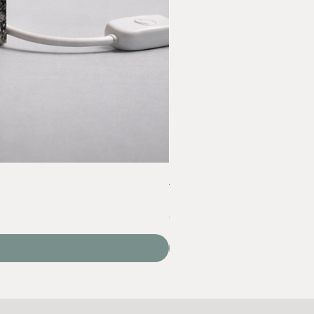
Acrylic Yarn Set
Price
‏60.00 ‏₪
VAT Included