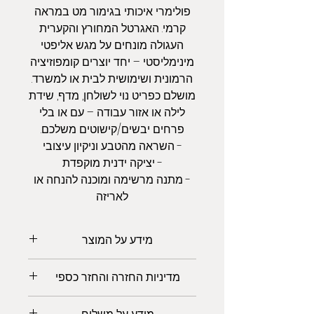
פולימרי איכותי בגימור מט במראה
קרמי. האגרטל המחורץ והקערית
העגולה מונחים על מגש אליפטי
מינימליסטי – יחד יוצרים קומפוזיציה
הרמונית ושימושית לבית או למשרד.
מושלם כפריט נוי לשולחן, מדף, שידת
לילה או אזור עבודה – עם או בלי
פרחים יבשים/קישוטים משלכם.
- השראה מהטבע וניקיון עיצובי
- יציקה ידנית מוקפדת
- מתנה מרשימה ומוכנה להנחה או
לאריזה
מידע על המוצר
– חומר: גבס פולימרי בגימור מט
מדיניות החזרה והחזר כספי
– צבע: שנהב לבן רך
– מה כלול במארז:
אנו מקבלים החזרות והחלפות.