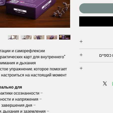
тации и саморефлексии
 כספיים
рактических карт для внутреннего
"Селфи Зен"
нимания и дыхания.
החלפות.
стое упражнение, которое помогает
и настроиться на настоящий момент.
ישראל.
בעיות עם ההזמנה
еально для:
– ежедневной практики осознанности
 אם כן הם מגיעים
– снятия тревожности и напряжения
 לקבל החזרות עבור
אש: חינם
– начала или завершения дня
תאמות אישית.
– практик медитации, дыхания и заземления