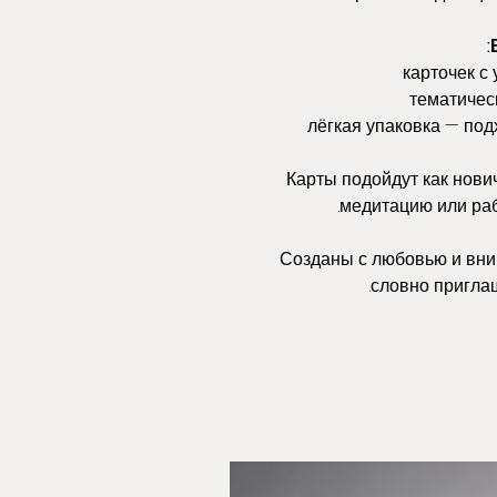
Карты подойдут как новичк
медитацию или раб
Созданы с любовью и вни
словно приглаш