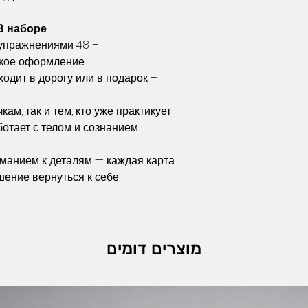
כות המשלוח הללו,
חזרה. אם הפריט לא
ח אותן.
В наборе:
 אחראי לכל ירידה
– 48 карточек с упражнениями
– тематическое оформление
https://www.
– лёгкая упаковка — подходит в дорогу или в подарок
ам, так и тем, кто уже практикует
отает с телом и сознанием.
манием к деталям — каждая карта
ение вернуться к себе.
מוצרים דומים