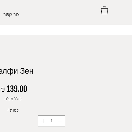
צור קשר
елфи Зен
מ
כולל מע״מ
כמות
*