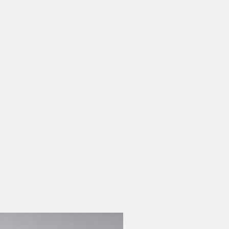
תנאים
נעשה כמיטב יכולתנו לעמוד בהער
הקונים אחראים לעלויות משלוח ה
אך איננו יכולים להבטי
יוחזר במצבו המקורי, הקונה יהיה
בערך.
designforall.co.il/terms