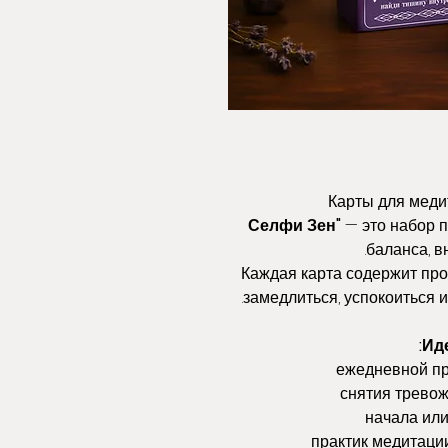
Карты для меди
— это набор п
баланса, в
Каждая карта содержит про
замедлиться, успокоиться 
Ид