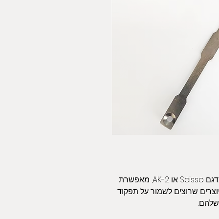
סכין איכותית להחלפה במכונת טפטינג מדגם Scisso או AK-2, מאפשרת
יוצרים שרוצים לשמור על תפקוד
שלהם.