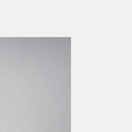
הגיעו פגומות או עם 
נעשה כמיטב יכולתנו לעמוד בהער
תנאים
אך איננו יכולים להבטי
הלקוח אחראי על עלויות 
אם הפריט לא יוחזר במצבו המ
באחריות לירידת 
למידע נוסף, ניתן לעיין בעמו
gnforall.co.il/terms