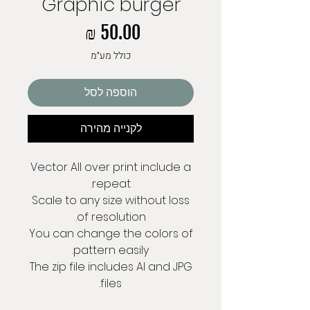
Graphic burger
מחיר
כולל מע״מ
הוספה לסל
לקנייה מהירה
Vector All over print include a
repeat.
Scale to any size without loss
of resolution.
You can change the colors of
pattern easily.
The zip file includes AI and JPG
files.