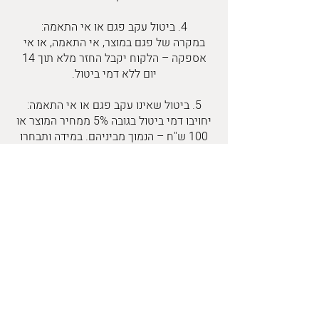
4. ביטול עקב פגם או אי התאמה:
במקרה של פגם במוצר, אי התאמה, או אי
אספקה – הלקוח יקבל החזר מלא תוך 14
יום ללא דמי ביטול.
5. ביטול שאינו עקב פגם או אי התאמה:
יחויבו דמי ביטול בגובה 5% ממחיר המוצר או
100 ש"ח – הנמוך מביניהם. במידה ותבחרו
בשירות ההחזרה של Design For All, יתווספו
גם דמי החזרה.
6. בעסקה מתמשכת שכבר סופק בה חלק
מהשירות, יחויב הלקוח בתשלום יחסי. אם
בוצעה התקנה, ייגבו עד 100 ש"ח בגין עלות
ההתקנה.
7. מוצר שהוחזר כשהוא פגום, בשימוש, או
באריזה שנפגעה – ייתכן וייעשה בו קיזוז בשל
נזק. אנו ממליצים להחזיר את המוצר כשהוא